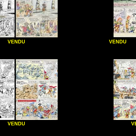
VENDU
VENDU
MM
VENDU
V