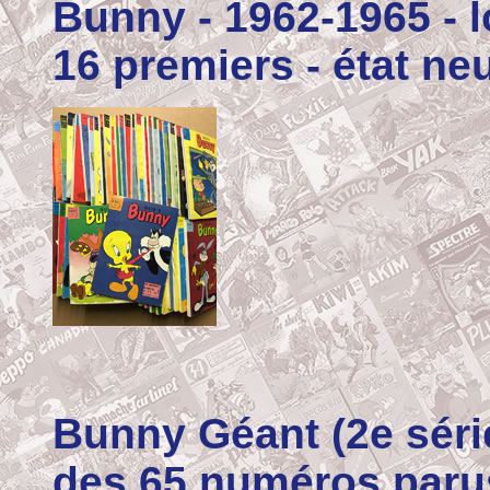
Bunny
- 1962-1965 - 
16 premiers - état ne
Bunny Géant
(2e sér
des 65 numéros parus