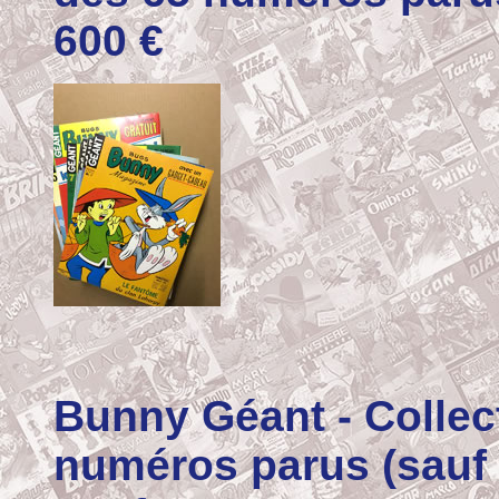
600
€
Bunny Géant
- Colle
numéros parus (sauf l