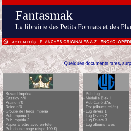
Fantasmak
La librairie des Petits Formats et des Pl
Quelques documents rares, surp
-
Buvard Impéria
-
Pub Lug
-
Cassidy n°0
-
Médaille Blek !
-
Prairie n°0
-
Pub Carré d'As
-
Roico
n°0
-
Tex (albums reliés)
-
Groupe de Héros Impéria
-
Lug divers 1
-
Pub Impéria 1
-
Lug Divers 2
-
Pub Impéria 2
-
Lug Divers 3
- Papier à lettre avec en-tête
-
Lug albums rares
-
Pub double-page
(dispo 100 €)