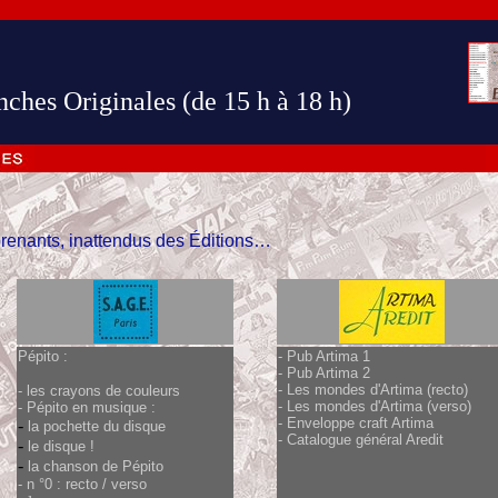
anches Originales (de 15 h à 18 h)
renants, inattendus des Éditions…
P
épito :
-
Pub Artima 1
- Pub Artima 2
- Les mondes d'Artima (recto)
- les crayons de couleurs
- Les mondes d'Artima (verso)
- P
épito en musique :
-
Enveloppe craft Artima
-
la pochette du disque
- Catalogue général Aredit
-
le disque !
-
la chanson de Pépito
-
n °0 :
recto
/
verso