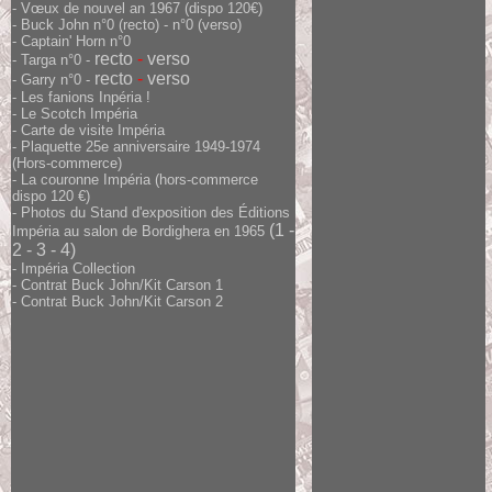
-
Vœux de nouvel an 1967
(dispo 120€)
-
Buck John n°0 (recto)
-
n°0 (verso)
-
Captain' Horn n°0
recto
-
verso
- Targa n°0 -
recto
-
verso
- Garry n°0 -
- Les fanions Inpéria !
-
Le Scotch Impéria
-
Carte de visite Impéria
-
Plaquette 25e anniversaire
1949-1974
(Hors-commerce)
-
La couronne Impéri
a (hors-commerce
dispo 120 €
)
- Photos du Stand d'exposition des Éditions
(
1
-
Impéria au salon de Bordighera en 1965
2
-
3
-
4
)
-
Impéria Collection
-
Contrat Buck John/Kit Carson
1
-
Contrat Buck John/Kit Carson 2