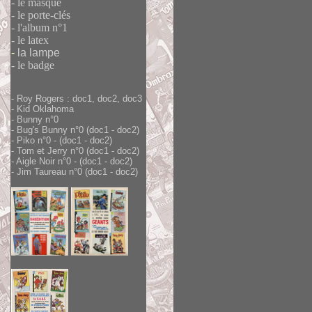
- le masque
- le porte-clés
- l'album n°1
- le latex
-
la lampe
- le badge
- Roy Rogers :
doc1
,
doc2
,
doc3
-
Kid Oklahoma
-
Bunny n°0
- Bug's Bunny n°0 (
doc1
-
doc2
)
- Piko n°0 - (
doc1
-
doc2
)
- Tom et Jerry n°0 (
doc1
-
doc2
)
- Aigle Noir n°0 - (
doc1
-
doc2
)
- Jim Taureau n°0 (
doc1
-
doc2
)